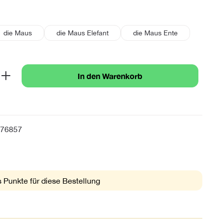
swählen
die Maus
die Maus Elefant
die Maus Ente
b den gewünschten Wert ein oder benutze 
In den Warenkorb
76857
 Punkte für diese Bestellung