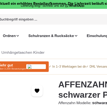
ktuell ein erhöhtes Bestellaufkommen. Die Lieferzeit beläuft s
Lieferung eilig? Schreib uns auf
WhatsApp
.
Ordnen
Schulranzen & Rucksäcke
Einschulun
Umhängetaschen Kinder
Sehr gut
✓ In 1–3 Werktagen bei dir
✓ DHL Versand
ber 3.200 Bewertungen
AFFENZAHN
schwarzer 
schwarz
Affenzahn Modelle: