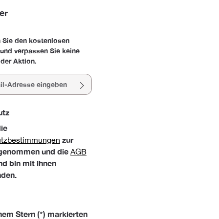
er
 Sie den kostenlosen
 und verpassen Sie keine
der Aktion.
esse*
utz
die
zur
utzbestimmungen
 genommen und die
AGB
nd bin mit ihnen
nden.
nem Stern (*) markierten