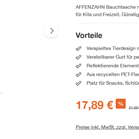
AFFENZAHN Bauchtasche mit 
für Kita und Freizeit. Günsti
Vorteile
Verspieltes Tierdesign 
Verstellbarer Gurt für p
Reflektierende Element
Aus recycelten PET-Fl
Platz für Snacks, Schl
17,89 €
%
21,00
Preise inkl. MwSt. zzgl. Ver