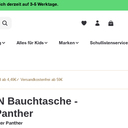
ich derzeit auf 3-5 Werktage.
Warenko
g
Alles für Kids
Marken
Schullistenservice
 ab 4,49€
✓ Versandkostenfrei ab 59€
 Bauchtasche -
Panther
er Panther