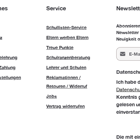
hes
Service
Newslett
Abonnieren
Schullisten-Service
Newsletter
z
Eltern werben Eltern
Neuigkeit o
Treue Punkte
E-Mail-Adr
elehrung
Schulranzenberatung
Zahlung
Lehrer und Schulen
Datensch
stellungen
Reklamationen /
Ich habe 
Retouren / Widerruf
Datensch
Jobs
Kenntnis
gelesen u
Vertrag widerrufen
einversta
Die mit ei