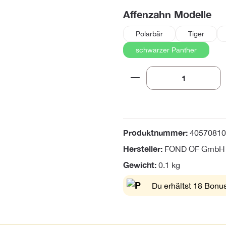
au
Affenzahn Modelle
Polarbär
Tiger
schwarzer Panther
Produkt Anzahl: Gi
Produktnummer:
40570810
Hersteller:
FOND OF GmbH
Gewicht:
0.1 kg
Du erhältst 18 Bonus