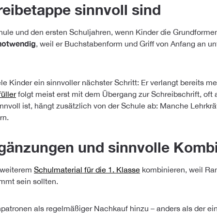
reibetappe sinnvoll sind
chule und den ersten Schuljahren, wenn Kinder die Grundformen
notwendig
, weil er Buchstabenform und Griff von Anfang an unt
iele Kinder ein sinnvoller nächster Schritt: Er verlangt bereits
üller
folgt meist erst mit dem Übergang zur Schreibschrift, oft 
sinnvoll ist, hängt zusätzlich von der Schule ab: Manche Lehrk
rn.
rgänzungen und sinnvolle Komb
t weiterem
Schulmaterial für die 1. Klasse
kombinieren, weil Ra
mt sein sollten.
npatronen als regelmäßiger Nachkauf hinzu – anders als der ei