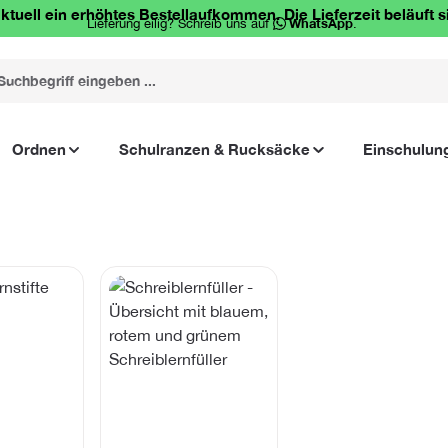
ktuell ein erhöhtes Bestellaufkommen. Die Lieferzeit beläuft s
Lieferung eilig? Schreib uns auf
WhatsApp
.
Ordnen
Schulranzen & Rucksäcke
Einschulun
erie überspringen