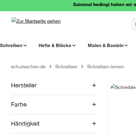
Saisonal bedingt haben wir a
springen
Zur Hauptnavigation springen
Schreiben
Hefte & Blöcke
Malen & Basteln
schulsachen.de
Schreiben
Schreiben lernen
Kategoriegal
Hersteller
Farbe
Händigkeit