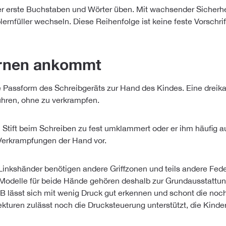
r erste Buchstaben und Wörter üben. Mit wachsender Sicherheit 
ernfüller wechseln. Diese Reihenfolge ist keine feste Vorschrif
ernen ankommt
 Passform des Schreibgeräts zur Hand des Kindes. Eine dreik
führen, ohne zu verkrampfen.
n Stift beim Schreiben zu fest umklammert oder er ihm häufig a
 Verkrampfungen der Hand vor.
 Linkshänder benötigen andere Griffzonen und teils andere Fed
Modelle für beide Hände gehören deshalb zur Grundausstattung g
B lässt sich mit wenig Druck gut erkennen und schont die noch
turen zulässt noch die Drucksteuerung unterstützt, die Kinde