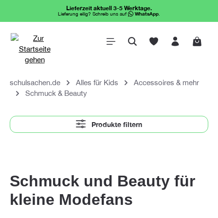
Lieferzeit aktuell 3-5 Werktage.
alt springen
Lieferung eilig? Schreib uns auf
WhatsApp
.
Waren
schulsachen.de
Alles für Kids
Accessoires & mehr
Schmuck & Beauty
Produkte filtern
Schmuck und Beauty für
kleine Modefans