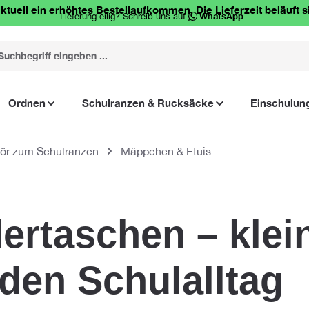
ktuell ein erhöhtes Bestellaufkommen. Die Lieferzeit beläuft s
Lieferung eilig? Schreib uns auf
WhatsApp
.
Ordnen
Schulranzen & Rucksäcke
Einschulun
ör zum Schulranzen
Mäppchen & Etuis
ertaschen – klei
 den Schulalltag