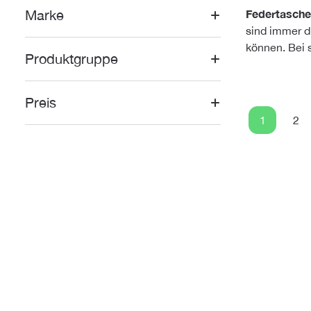
Marke
Federtasch
sind immer di
können. Bei 
Produktgruppe
Preis
1
2
Seite
Sei