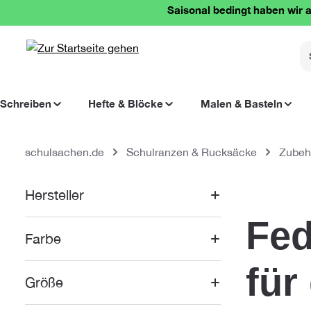
Saisonal bedingt haben wir a
springen
Zur Hauptnavigation springen
Schreiben
Hefte & Blöcke
Malen & Basteln
schulsachen.de
Schulranzen & Rucksäcke
Zubeh
Hersteller
Fed
Farbe
für
Größe