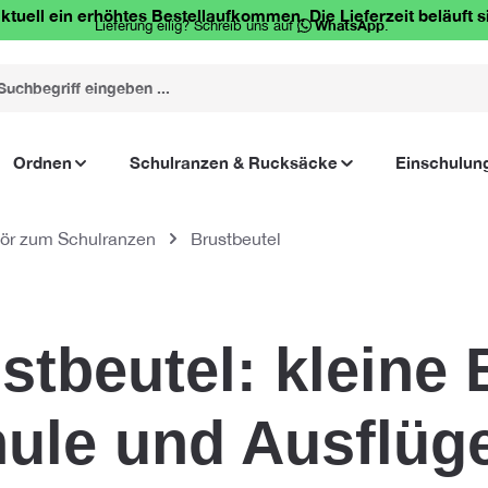
ktuell ein erhöhtes Bestellaufkommen. Die Lieferzeit beläuft s
Lieferung eilig? Schreib uns auf
WhatsApp
.
Ordnen
Schulranzen & Rucksäcke
Einschulun
ör zum Schulranzen
Brustbeutel
stbeutel: kleine 
ule und Ausflüg