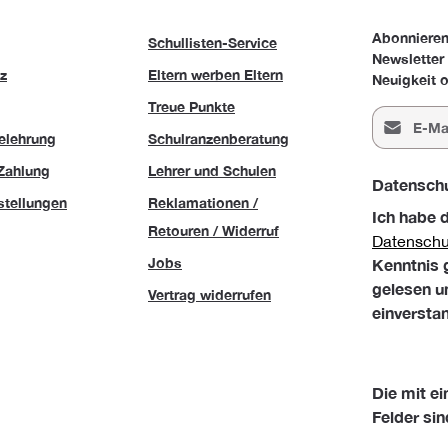
Abonnieren
Schullisten-Service
Newsletter
z
Eltern werben Eltern
Neuigkeit o
Treue Punkte
E-Mail-Adr
elehrung
Schulranzenberatung
Zahlung
Lehrer und Schulen
Datensch
stellungen
Reklamationen /
Ich habe 
Retouren / Widerruf
Datensch
Jobs
Kenntnis
gelesen u
Vertrag widerrufen
einversta
Die mit ei
Felder sin