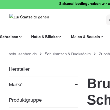
Saisonal bedingt haben wir a
springen
Zur Hauptnavigation springen
Schreiben
Hefte & Blöcke
Malen & Basteln
schulsachen.de
Schulranzen & Rucksäcke
Zubeh
Hersteller
Bru
Marke
Sch
Produktgruppe