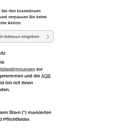
 Sie den kostenlosen
 und verpassen Sie keine
der Aktion.
esse*
utz
die
zur
utzbestimmungen
 genommen und die
AGB
nd bin mit ihnen
nden.
nem Stern (*) markierten
d Pflichtfelder.