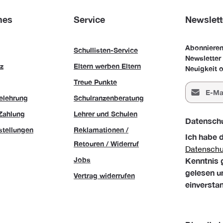
hes
Service
Newslett
Abonnieren
Schullisten-Service
Newsletter
z
Eltern werben Eltern
Neuigkeit o
Treue Punkte
E-Mail-Adr
elehrung
Schulranzenberatung
Zahlung
Lehrer und Schulen
Datensch
stellungen
Reklamationen /
Ich habe 
Retouren / Widerruf
Datensch
Jobs
Kenntnis
gelesen u
Vertrag widerrufen
einversta