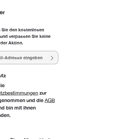
er
 Sie den kostenlosen
 und verpassen Sie keine
der Aktion.
esse*
utz
die
zur
utzbestimmungen
 genommen und die
AGB
nd bin mit ihnen
nden.