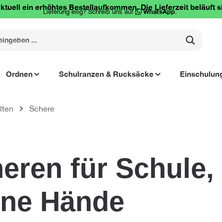
ktuell ein erhöhtes Bestellaufkommen. Die Lieferzeit beläuft s
Lieferung eilig? Schreib uns auf
WhatsApp
.
Ordnen
Schulranzen & Rucksäcke
Einschulun
lten
Schere
eren für Schule,
ine Hände