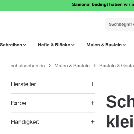
Saisonal bedingt haben wir a
springen
Zur Hauptnavigation springen
Schreiben
Hefte & Blöcke
Malen & Basteln
schulsachen.de
Malen & Basteln
Basteln & Gesta
Hersteller
Sch
Farbe
kle
Händigkeit