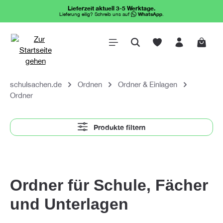
Lieferzeit aktuell 3-5 Werktage.
alt springen
Lieferung eilig? Schreib uns auf
WhatsApp
.
Waren
schulsachen.de
Ordnen
Ordner & Einlagen
Ordner
Produkte filtern
Ordner für Schule, Fächer
und Unterlagen