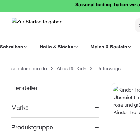
Saisonal bedingt haben wir a
springen
Zur Hauptnavigation springen
Schreiben
Hefte & Blöcke
Malen & Basteln
schulsachen.de
Alles für Kids
Unterwegs
Kategoriegal
Hersteller
Marke
Produktgruppe