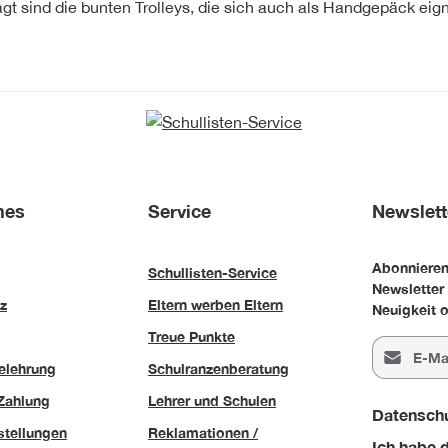
agt sind die bunten Trolleys, die sich auch als Handgepäck eig
hes
Service
Newslett
Abonnieren
Schullisten-Service
Newsletter
z
Eltern werben Eltern
Neuigkeit o
Treue Punkte
E-Mail-Adr
elehrung
Schulranzenberatung
Zahlung
Lehrer und Schulen
Datensch
stellungen
Reklamationen /
Ich habe 