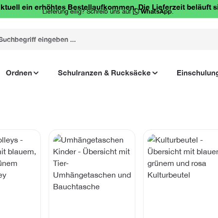
ktuell ein erhöhtes Bestellaufkommen. Die Lieferzeit beläuft s
Lieferung eilig? Schreib uns auf
WhatsApp
.
Ordnen
Schulranzen & Rucksäcke
Einschulun
erie überspringen