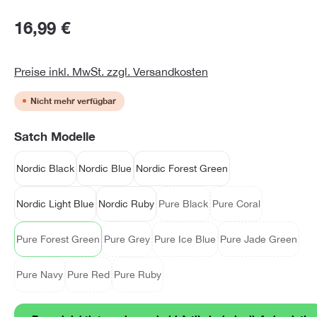
16,99 €
Preise inkl. MwSt. zzgl. Versandkosten
Nicht mehr verfügbar
auswählen
Satch Modelle
Nordic Black
Nordic Blue
Nordic Forest Green
Nordic Light Blue
Nordic Ruby
Pure Black
Pure Coral
(Diese Option ist zurzeit nicht verfü
(Diese Option ist zurz
Pure Forest Green
Pure Grey
Pure Ice Blue
Pure Jade Green
(Diese Option ist zurzeit nicht verfügbar.)
(Diese Option ist zurzeit nicht verfügbar.)
(Diese Option ist zurzeit nicht verfü
(Diese Option is
Pure Navy
Pure Red
Pure Ruby
(Diese Option ist zurzeit nicht verfügbar.)
(Diese Option ist zurzeit nicht verfügbar.)
(Diese Option ist zurzeit nicht verfügbar.)