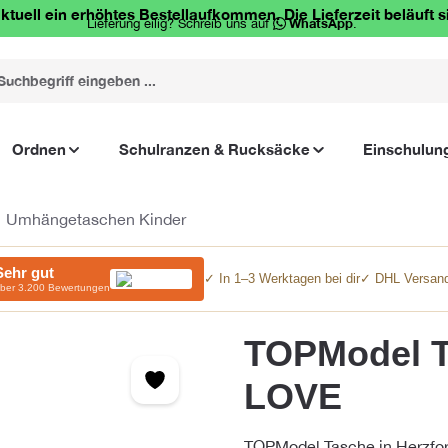
ktuell ein erhöhtes Bestellaufkommen. Die Lieferzeit beläuft s
Lieferung eilig? Schreib uns auf
WhatsApp
.
Ordnen
Schulranzen & Rucksäcke
Einschulun
Umhängetaschen Kinder
Sehr gut
✓ In 1–3 Werktagen bei dir
✓ DHL Versand
ber 3.200 Bewertungen
TOPModel T
LOVE
TOPModel Tasche in Herzfor