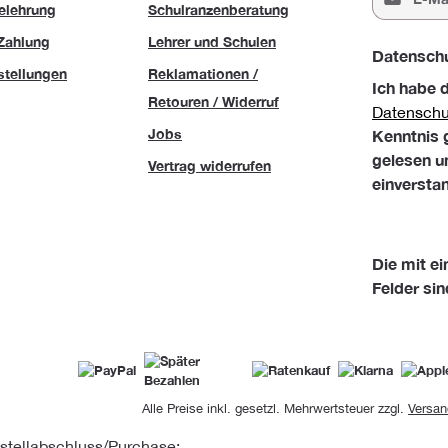
elehrung
Schulranzenberatung
Zahlung
Lehrer und Schulen
Datensch
stellungen
Reklamationen /
Ich habe 
Retouren / Widerruf
Datensch
Jobs
Kenntnis
gelesen u
Vertrag widerrufen
einversta
Die mit ei
Felder sin
Alle Preise inkl. gesetzl. Mehrwertsteuer zzgl.
Versan
stellabschluss/Purchase: