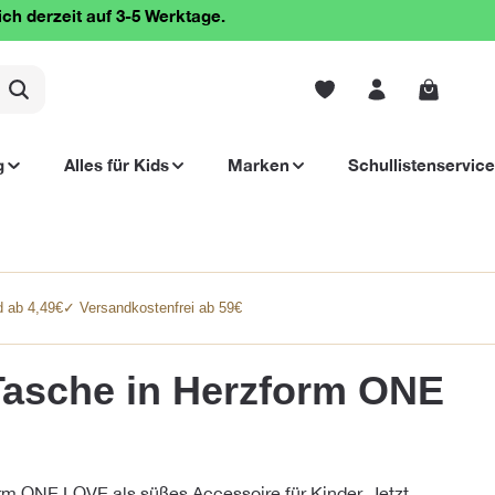
ich derzeit auf 3-5 Werktage.
Warenko
g
Alles für Kids
Marken
Schullistenservice
 ab 4,49€
✓ Versandkostenfrei ab 59€
asche in Herzform ONE
m ONE LOVE als süßes Accessoire für Kinder. Jetzt