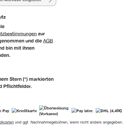
utz
die
zur
utzbestimmungen
 genommen und die
AGB
nd bin mit ihnen
nden.
nem Stern (*) markierten
d Pflichtfelder.
dkosten
und ggf. Nachnahmegebühren, wenn nicht anders angegeben.