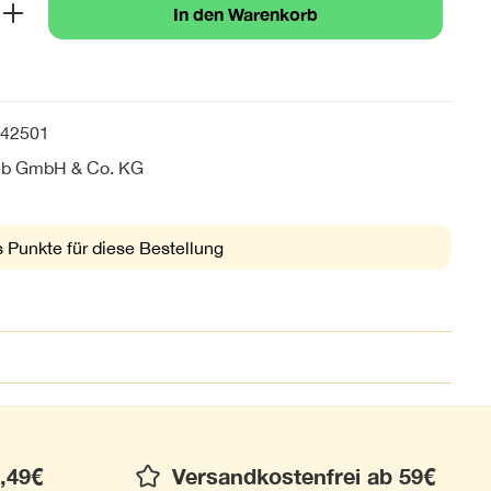
b den gewünschten Wert ein oder benutze 
In den Warenkorb
42501
ieb GmbH & Co. KG
 Punkte für diese Bestellung
,49€
Versandkostenfrei ab 59€