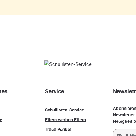
hes
Service
Newslett
Abonnieren
Schullisten-Service
Newsletter
z
Eltern werben Eltern
Neuigkeit o
Treue Punkte
E-Mail-Adr