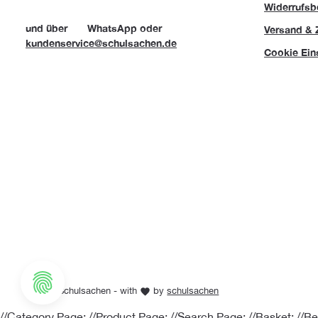
Widerrufsb
und über
WhatsApp
oder
Versand & 
kundenservice@schulsachen.de
Cookie Ein
© 2026 Schulsachen - with
by
schulsachen
//Category Page:
//Product Page:
//Search Page:
//Basket:
//Be