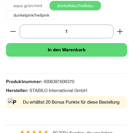
aqua grün/mint
dunkelblau/hellblau
(Diese Option ist zurzeit nicht verfügbar.)
dunkelpink/hellpink
Produkt Anzahl: Gib den gewünschten Wert ein oder 
In den Warenkorb
Produktnummer:
4006381606370
Hersteller:
STABILO International GmbH
Du erhältst 20 Bonus Punkte für diese Bestellung
★★★★★
80.000+ Kunden, die uns lieben.