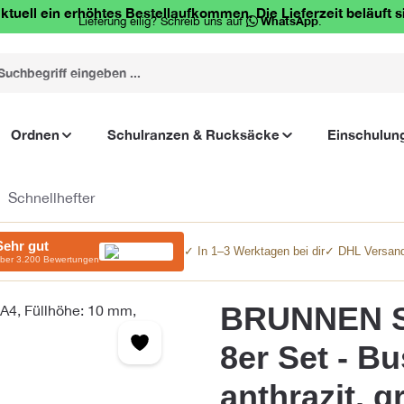
ktuell ein erhöhtes Bestellaufkommen. Die Lieferzeit beläuft s
Lieferung eilig? Schreib uns auf
WhatsApp
.
Ordnen
Schulranzen & Rucksäcke
Einschulun
Schnellhefter
Sehr gut
✓ In 1–3 Werktagen bei dir
✓ DHL Versand
ber 3.200 Bewertungen
BRUNNEN Sc
8er Set - Bu
anthrazit, g