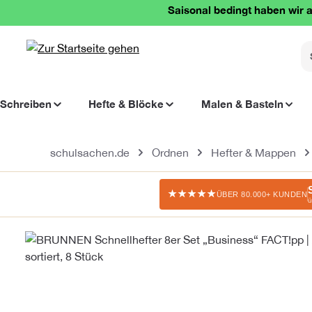
Saisonal bedingt haben wir a
springen
Zur Hauptnavigation springen
Schreiben
Hefte & Blöcke
Malen & Basteln
schulsachen.de
Ordnen
Hefter & Mappen
★★★★★
ÜBER 80.000+ KUNDEN
ü
Bildergalerie überspringen