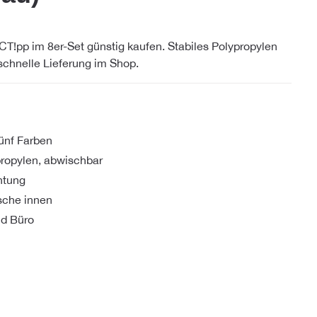
!pp im 8er-Set günstig kaufen. Stabiles Polypropylen
 schnelle Lieferung im Shop.
fünf Farben
propylen, abwischbar
chtung
sche innen
nd Büro