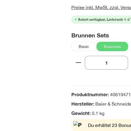
Preise inkl. MwSt. zzgl. Ver
Sofort verfügbar, Lieferzeit: 1-3
auswäh
Brunnen Sets
Basic
Business
Produkt Anzahl: Gi
Produktnummer:
40619471
Hersteller:
Baier & Schneid
Gewicht:
0.1 kg
Du erhältst 23 Bonus