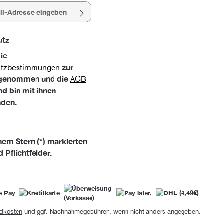
esse*
utz
die
zur
utzbestimmungen
 genommen und die
AGB
nd bin mit ihnen
nden.
nem Stern (*) markierten
d Pflichtfelder.
dkosten
und ggf. Nachnahmegebühren, wenn nicht anders angegeben.