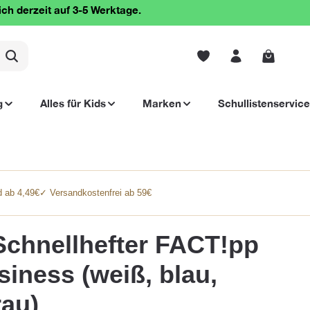
ich derzeit auf 3-5 Werktage.
Warenko
g
Alles für Kids
Marken
Schullistenservice
 ab 4,49€
✓ Versandkostenfrei ab 59€
hnellhefter FACT!pp
siness (weiß, blau,
rau)