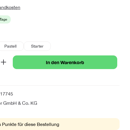
sandkosten
 Tage
len
Pastell
Starter
b den gewünschten Wert ein oder benutze 
In den Warenkorb
17745
er GmbH & Co. KG
 Punkte für diese Bestellung