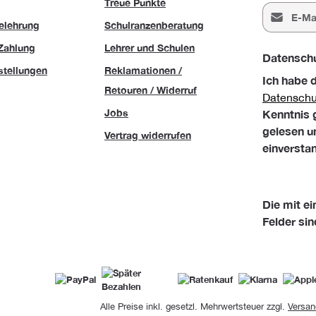
Treue Punkte
E-Mail-Adr
elehrung
Schulranzenberatung
Zahlung
Lehrer und Schulen
Datensch
stellungen
Reklamationen /
Ich habe 
Retouren / Widerruf
Datensch
Jobs
Kenntnis
gelesen u
Vertrag widerrufen
einversta
Die mit ei
Felder sin
Alle Preise inkl. gesetzl. Mehrwertsteuer zzgl.
Versan