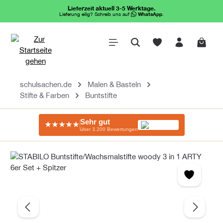
Lieferzeit aktuell 3-5 Werktage.
alt springen
Lieferung eilig? Schreib uns auf
WhatsApp
.
Waren
schulsachen.de
Malen & Basteln
Stifte & Farben
Buntstifte
Sehr gut
★★★★★
über 3.200 Bewertungen
Bildergalerie überspringen