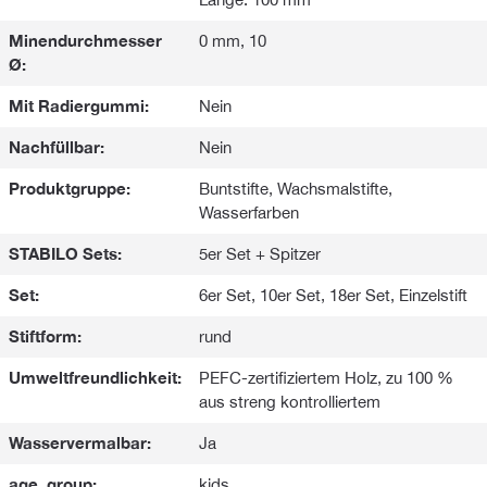
Minendurchmesser
0 mm, 10
Ø:
Mit Radiergummi:
Nein
Nachfüllbar:
Nein
Produktgruppe:
Buntstifte, Wachsmalstifte,
Wasserfarben
STABILO Sets:
5er Set + Spitzer
Set:
6er Set, 10er Set, 18er Set, Einzelstift
Stiftform:
rund
Umweltfreundlichkeit:
PEFC-zertifiziertem Holz, zu 100 %
aus streng kontrolliertem
Wasservermalbar:
Ja
age_group:
kids