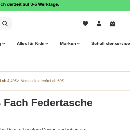
ich derzeit auf 3-5 Werktage.
Warenko
g
Alles für Kids
Marken
Schullistenservice
 ab 4,49€
✓ Versandkostenfrei ab 59€
 Fach Federtasche
he Dots mit coolem Design und robustem