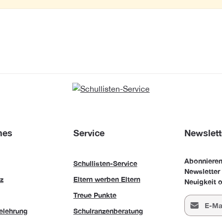
hes
Service
Newslett
Abonnieren
Schullisten-Service
Newsletter
z
Eltern werben Eltern
Neuigkeit o
Treue Punkte
E-Mail-Adr
elehrung
Schulranzenberatung