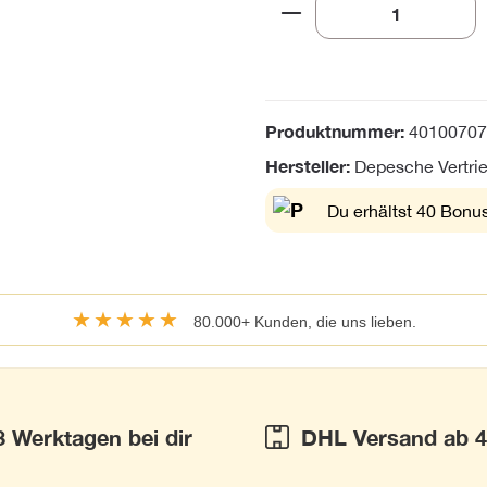
Produkt Anzahl: Gi
Produktnummer:
40100707
Hersteller:
Depesche Vertr
Du erhältst 40 Bonus
★★★★★
80.000+ Kunden, die uns lieben.
3 Werktagen bei dir
DHL Versand ab 4