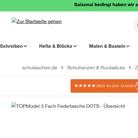
Saisonal bedingt haben wir a
springen
Zur Hauptnavigation springen
Schreiben
Hefte & Blöcke
Malen & Basteln
schulsachen.de
Schulranzen & Rucksäcke
Z
★★★★★
ÜBER 80.000+ KUNDEN
ü
Bildergalerie überspringen