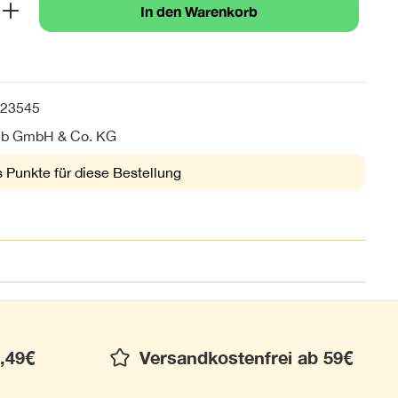
b den gewünschten Wert ein oder benutze 
In den Warenkorb
23545
ieb GmbH & Co. KG
 Punkte für diese Bestellung
,49€
Versandkostenfrei ab 59€