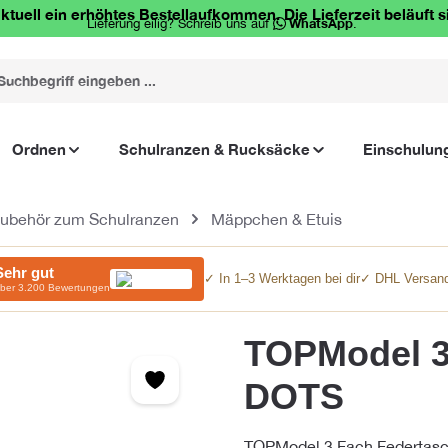
ktuell ein erhöhtes Bestellaufkommen. Die Lieferzeit beläuft s
Lieferung eilig? Schreib uns auf
WhatsApp
.
Ordnen
Schulranzen & Rucksäcke
Einschulun
ubehör zum Schulranzen
Mäppchen & Etuis
Sehr gut
✓ In 1–3 Werktagen bei dir
✓ DHL Versand
ber 3.200 Bewertungen
TOPModel 3
DOTS
TOPModel 3 Fach Federtasc