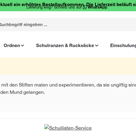
ktuell ein erhöhtes Bestellaufkommen. Die Lieferzeit beläuft s
Lieferung eilig? Schreib uns auf
WhatsApp
.
Ordnen
Schulranzen & Rucksäcke
Einschulun
it den Stiften malen und experimentieren, da sie ungiftig sind
in den Mund gelangen.