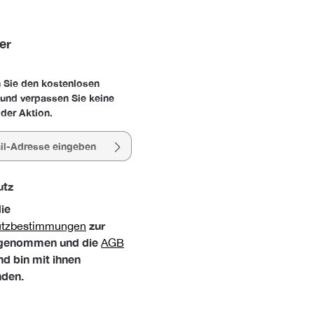
er
 Sie den kostenlosen
 und verpassen Sie keine
der Aktion.
esse*
utz
die
zur
utzbestimmungen
 genommen und die
AGB
nd bin mit ihnen
nden.