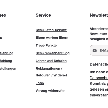
hes
Service
Newslett
Abonnieren
Schullisten-Service
Newsletter
z
Eltern werben Eltern
Neuigkeit o
Treue Punkte
E-Mail-Adr
elehrung
Schulranzenberatung
Zahlung
Lehrer und Schulen
Datensch
stellungen
Reklamationen /
Ich habe 
Retouren / Widerruf
Datensch
Jobs
Kenntnis
gelesen u
Vertrag widerrufen
einversta