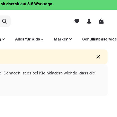
ich derzeit auf 3-5 Werktage.
Warenko
g
Alles für Kids
Marken
Schullistenservice
. Dennoch ist es bei Kleinkindern wichtig, dass die