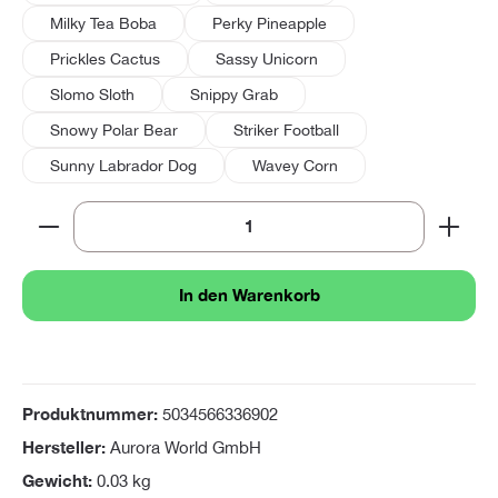
Milky Tea Boba
Perky Pineapple
Prickles Cactus
Sassy Unicorn
Slomo Sloth
Snippy Grab
Snowy Polar Bear
Striker Football
Sunny Labrador Dog
Wavey Corn
Produkt Anzahl: Gib den gewünschten Wert ein oder 
In den Warenkorb
Produktnummer:
5034566336902
Hersteller:
Aurora World GmbH
Gewicht:
0.03 kg