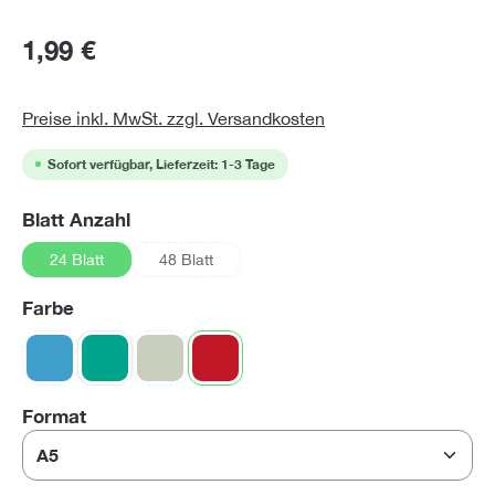
1,99 €
Preise inkl. MwSt. zzgl. Versandkosten
Sofort verfügbar, Lieferzeit: 1-3 Tage
auswählen
Blatt Anzahl
24 Blatt
48 Blatt
(Diese Option ist zurzeit nicht verfügbar.)
auswählen
Farbe
blau
(Diese Option ist zurzeit nicht verfügbar.)
grün
grüngrau
(Diese Option ist zurzeit nicht verfügbar.)
rot
auswählen
Format