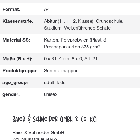
Format:
A4
Klassenstufe:
Abitur (11. + 12. Klasse), Grundschule,
Studium, Weiterführende Schule
Material SS:
Karton, Polyprobylen (Plastik),
Pressspankarton 375 g/m²
Maße (B x H):
0 x 31, 4 cm, 8 x 0, A4: 21
Produktgruppe:
Sammelmappen
age_group:
adult, kids
gender:
unisex
Baier & Schneider GmbH & Co. KG
Baier & Schneider GmbH
Wollhausstraße 60-62