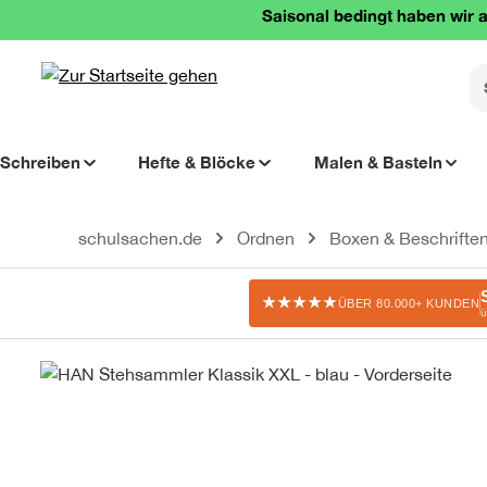
Saisonal bedingt haben wir a
springen
Zur Hauptnavigation springen
Schreiben
Hefte & Blöcke
Malen & Basteln
schulsachen.de
Ordnen
Boxen & Beschrifte
★★★★★
ÜBER 80.000+ KUNDEN
ü
Bildergalerie überspringen