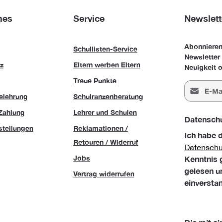
hes
Service
Newslett
Abonnieren
Schullisten-Service
Newsletter
z
Eltern werben Eltern
Neuigkeit o
Treue Punkte
E-Mail-Adr
elehrung
Schulranzenberatung
Zahlung
Lehrer und Schulen
Datensch
stellungen
Reklamationen /
Ich habe 
Retouren / Widerruf
Datensch
Jobs
Kenntnis
gelesen u
Vertrag widerrufen
einversta