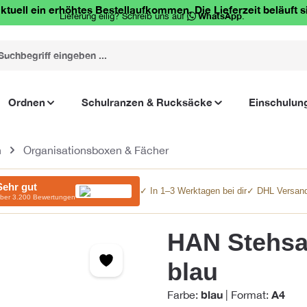
ktuell ein erhöhtes Bestellaufkommen. Die Lieferzeit beläuft s
Lieferung eilig? Schreib uns auf
WhatsApp
.
Ordnen
Schulranzen & Rucksäcke
Einschulun
n
Organisationsboxen & Fächer
Sehr gut
✓ In 1–3 Werktagen bei dir
✓ DHL Versand
ber 3.200 Bewertungen
HAN Stehsa
blau
blau
A4
Farbe:
|
Format: