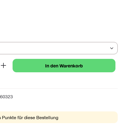
b den gewünschten Wert ein oder benutze 
In den Warenkorb
60323
 Punkte für diese Bestellung