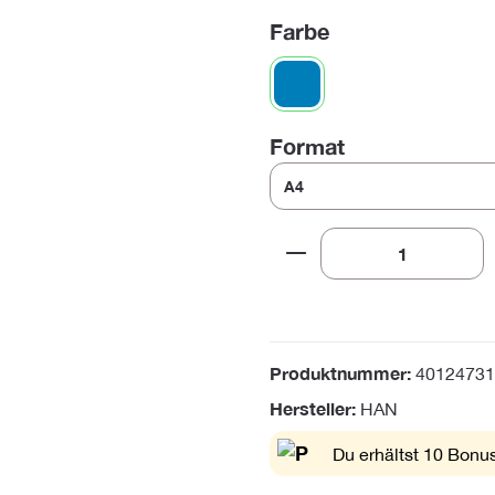
auswählen
Farbe
blau
auswählen
Format
Produkt Anzahl: Gi
Produktnummer:
40124731
Hersteller:
HAN
Du erhältst 10 Bonus