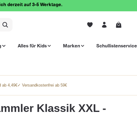
ich derzeit auf 3-5 Werktage.
Warenko
g
Alles für Kids
Marken
Schullistenservice
 ab 4,49€
✓ Versandkostenfrei ab 59€
mmler Klassik XXL -