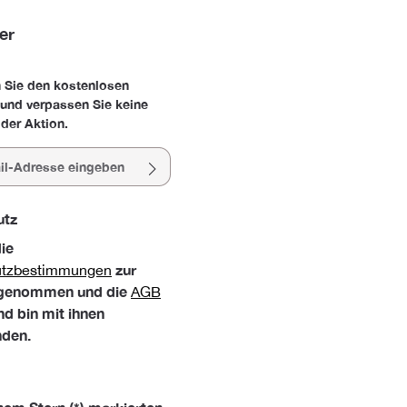
er
 Sie den kostenlosen
 und verpassen Sie keine
der Aktion.
esse*
utz
die
zur
utzbestimmungen
 genommen und die
AGB
nd bin mit ihnen
nden.