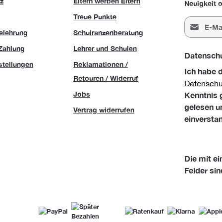
z
Eltern werben Eltern
Neuigkeit o
Treue Punkte
E-Mail-Adr
elehrung
Schulranzenberatung
Zahlung
Lehrer und Schulen
Datensch
stellungen
Reklamationen /
Ich habe 
Retouren / Widerruf
Datensch
Jobs
Kenntnis
gelesen u
Vertrag widerrufen
einversta
Die mit ei
Felder sin