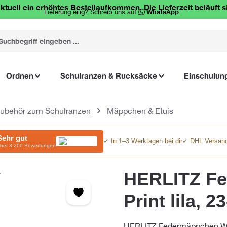
ktuell ein erhöhtes Bestellaufkommen. Die Lieferzeit beläuft s
Lieferung eilig? Schreib uns auf
WhatsApp
.
Ordnen
Schulranzen & Rucksäcke
Einschulun
ubehör zum Schulranzen
Mäppchen & Etuis
Sehr gut
✓ In 1–3 Werktagen bei dir
✓ DHL Versand
ber 3.200 Bewertungen
HERLITZ Fe
Print lila, 23
HERLITZ Federmäppchen Wild P