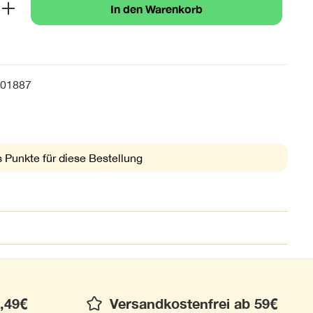
b den gewünschten Wert ein oder benutze 
In den Warenkorb
01887
 Punkte für diese Bestellung
,49€
Versandkostenfrei ab 59€