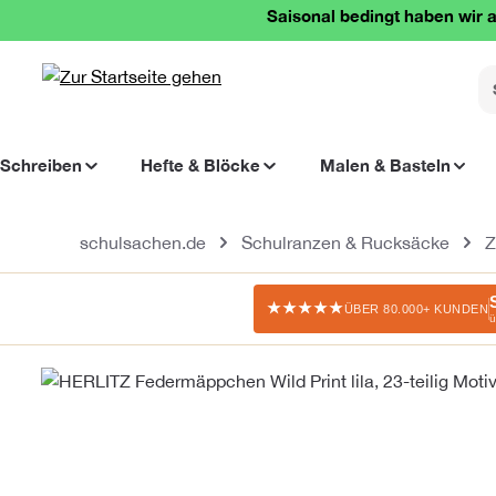
Saisonal bedingt haben wir a
springen
Zur Hauptnavigation springen
Schreiben
Hefte & Blöcke
Malen & Basteln
schulsachen.de
Schulranzen & Rucksäcke
Z
★★★★★
ÜBER 80.000+ KUNDEN
ü
Bildergalerie überspringen