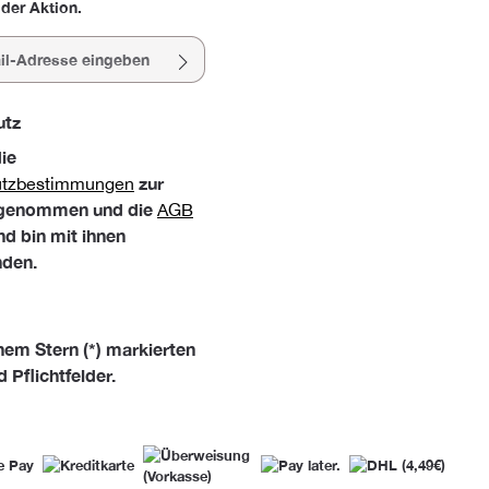
der Aktion.
esse*
utz
die
zur
utzbestimmungen
 genommen und die
AGB
nd bin mit ihnen
nden.
nem Stern (*) markierten
d Pflichtfelder.