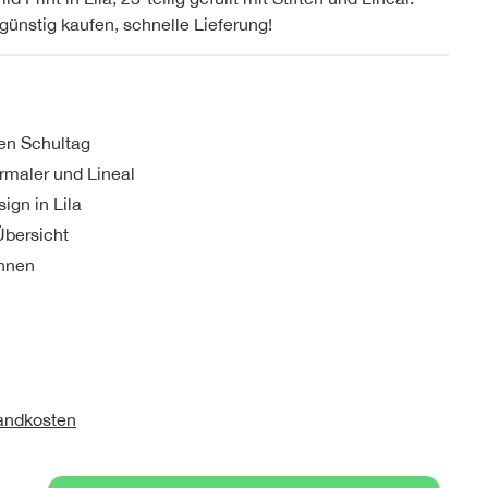
 günstig kaufen, schnelle Lieferung!
den Schultag
ermaler und Lineal
ign in Lila
Übersicht
innen
sandkosten