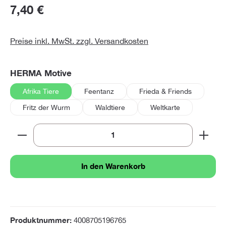
7,40 €
Preise inkl. MwSt. zzgl. Versandkosten
auswählen
HERMA Motive
Afrika Tiere
Feentanz
Frieda & Friends
Fritz der Wurm
Waldtiere
Weltkarte
Produkt Anzahl: Gib den gewünschten Wert ein oder 
In den Warenkorb
Produktnummer:
4008705196765