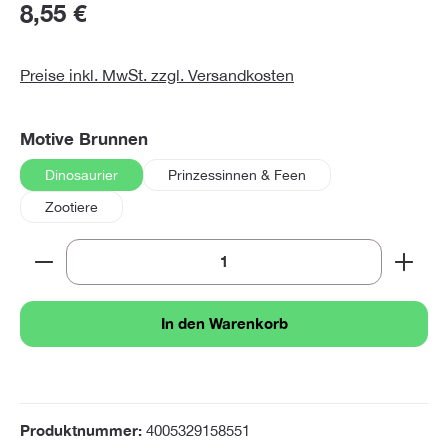
8,55 €
Preise inkl. MwSt. zzgl. Versandkosten
auswählen
Motive Brunnen
Dinosaurier
Prinzessinnen & Feen
Zootiere
Produkt Anzahl: Gib den gewünschten Wert ein oder 
In den Warenkorb
Produktnummer:
4005329158551