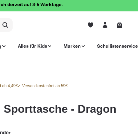
ich derzeit auf 3-5 Werktage.
Warenko
g
Alles für Kids
Marken
Schullistenservice
 ab 4,49€
✓ Versandkostenfrei ab 59€
 Sporttasche - Dragon
nder