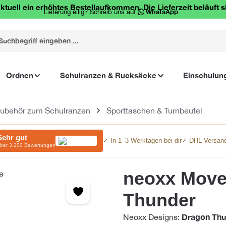
ktuell ein erhöhtes Bestellaufkommen. Die Lieferzeit beläuft s
Lieferung eilig? Schreib uns auf
WhatsApp
.
Ordnen
Schulranzen & Rucksäcke
Einschulun
ubehör zum Schulranzen
Sporttaschen & Turnbeutel
Sehr gut
✓ In 1–3 Werktagen bei dir
✓ DHL Versand
ber 3.200 Bewertungen
neoxx Move
Thunder
Dragon Thu
Neoxx Designs: