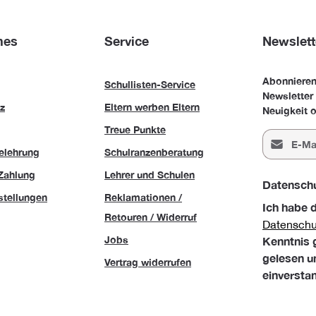
hes
Service
Newslett
Abonnieren
Schullisten-Service
Newsletter
z
Eltern werben Eltern
Neuigkeit o
Treue Punkte
E-Mail-Adr
elehrung
Schulranzenberatung
Zahlung
Lehrer und Schulen
Datensch
stellungen
Reklamationen /
Ich habe 
Retouren / Widerruf
Datensch
Jobs
Kenntnis
gelesen u
Vertrag widerrufen
einversta