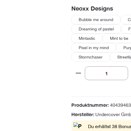
auswä
Neoxx Designs
Bubble me around
C
Dreaming of pastel
F
Mintastic
Mint to be
Pixel in my mind
Pur
Stormchaser
Streetl
Produkt Anzahl: Gi
Produktnummer:
40439463
Hersteller:
Undercover Gm
Du erhältst 38 Bonus