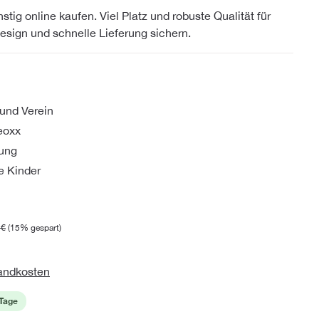
ig online kaufen. Viel Platz und robuste Qualität für
esign und schnelle Lieferung sichern.
 und Verein
eoxx
dung
e Kinder
 €
(15% gespart)
sandkosten
 Tage