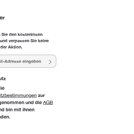
er
 Sie den kostenlosen
 und verpassen Sie keine
der Aktion.
esse*
utz
die
zur
utzbestimmungen
 genommen und die
AGB
nd bin mit ihnen
nden.