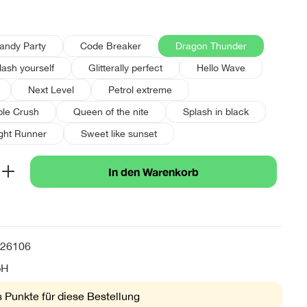
hlen
andy Party
Code Breaker
Dragon Thunder
lash yourself
Glitterally perfect
Hello Wave
Next Level
Petrol extreme
ple Crush
Queen of the nite
Splash in black
ight Runner
Sweet like sunset
b den gewünschten Wert ein oder benutze 
In den Warenkorb
26106
bH
 Punkte für diese Bestellung