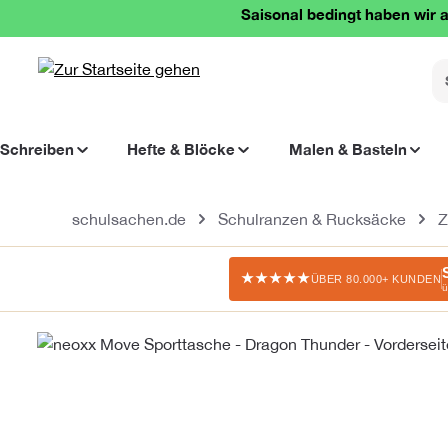
Saisonal bedingt haben wir a
springen
Zur Hauptnavigation springen
Schreiben
Hefte & Blöcke
Malen & Basteln
schulsachen.de
Schulranzen & Rucksäcke
Z
★★★★★
ÜBER 80.000+ KUNDEN
ü
Bildergalerie überspringen