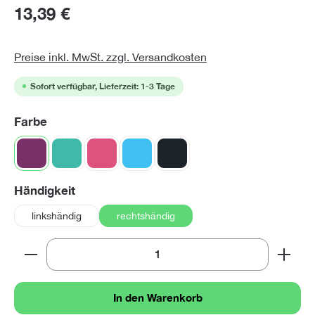
13,39 €
Preise inkl. MwSt. zzgl. Versandkosten
Sofort verfügbar, Lieferzeit: 1-3 Tage
auswählen
Farbe
berry
grün
(Diese Option ist zurzeit nicht verfügbar.)
lovely pink
neonblau
neonschwarz
auswählen
Händigkeit
linkshändig
rechtshändig
Produkt Anzahl: Gib den gewünschten Wert ein oder 
In den Warenkorb