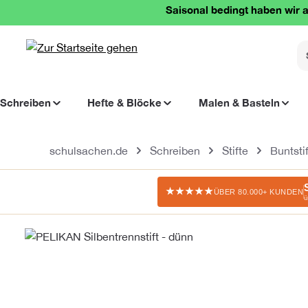
Saisonal bedingt haben wir a
springen
Zur Hauptnavigation springen
Schreiben
Hefte & Blöcke
Malen & Basteln
schulsachen.de
Schreiben
Stifte
Buntsti
★★★★★
ÜBER 80.000+ KUNDEN
ü
Bildergalerie überspringen