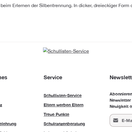
n beim Erlernen der Silbentrennung. In dicker, dreieckiger Form
hes
Service
Newslett
Abonnieren
Schullisten-Service
Newsletter
z
Eltern werben Eltern
Neuigkeit o
Treue Punkte
E-Mail-Adr
elehrung
Schulranzenberatung