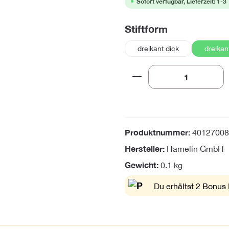
Sofort verfügbar, Lieferzeit: 1-3
auswählen
Stiftform
dreikant dick
dreikan
Produkt Anzahl: Gi
Produktnummer:
40127008
Hersteller:
Hamelin GmbH
Gewicht:
0.1 kg
Du erhältst 2 Bonus 