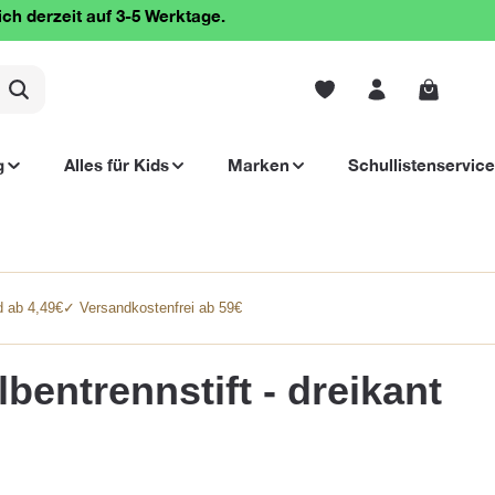
ich derzeit auf 3-5 Werktage.
Warenko
g
Alles für Kids
Marken
Schullistenservice
 ab 4,49€
✓ Versandkostenfrei ab 59€
bentrennstift - dreikant