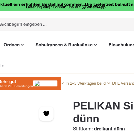
ktuell ein erhöhtes Bestellaufkommen. Die Lieferzeit beläuft s
Lieferung eilig? Schreib uns auf
WhatsApp
.
Ordnen
Schulranzen & Rucksäcke
Einschulun
fte
Sehr gut
✓ In 1–3 Werktagen bei dir
✓ DHL Versand
ber 3.200 Bewertungen
PELIKAN Sil
dünn
dreikant dünn
Stiftform: