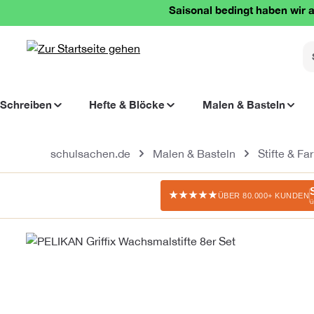
Saisonal bedingt haben wir a
springen
Zur Hauptnavigation springen
Schreiben
Hefte & Blöcke
Malen & Basteln
schulsachen.de
Malen & Basteln
Stifte & Fa
★★★★★
ÜBER 80.000+ KUNDEN
ü
Bildergalerie überspringen