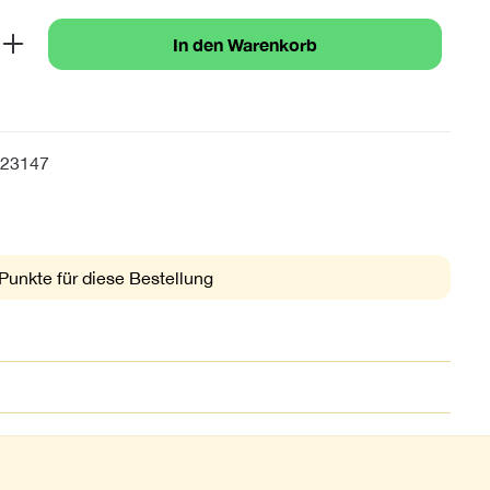
b den gewünschten Wert ein oder benutze 
In den Warenkorb
23147
Punkte für diese Bestellung