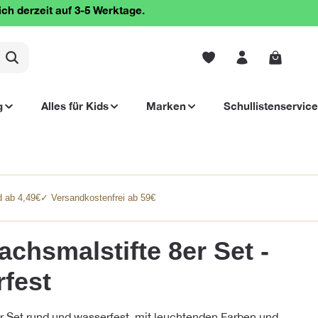
ich derzeit auf 3-5 Werktage.
Warenko
g
Alles für Kids
Marken
Schullistenservice
 ab 4,49€
✓ Versandkostenfrei ab 59€
hsmalstifte 8er Set -
fest
 Set rund und wasserfest, mit leuchtenden Farben und