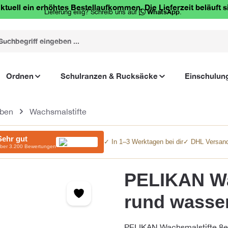
ktuell ein erhöhtes Bestellaufkommen. Die Lieferzeit beläuft s
Lieferung eilig? Schreib uns auf
WhatsApp
.
Ordnen
Schulranzen & Rucksäcke
Einschulun
rben
Wachsmalstifte
Sehr gut
✓ In 1–3 Werktagen bei dir
✓ DHL Versand
ber 3.200 Bewertungen
PELIKAN Wac
rund wasser
PELIKAN Wachsmalstifte 8er