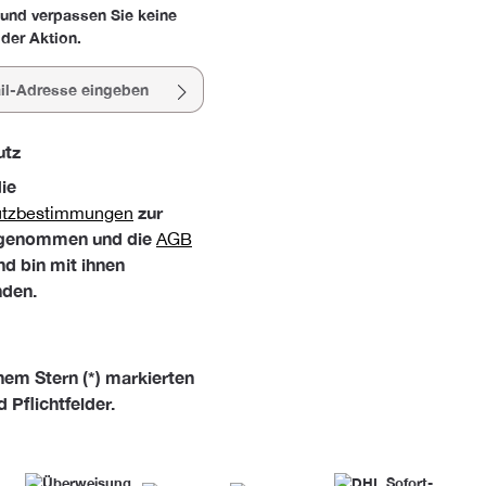
 und verpassen Sie keine
der Aktion.
esse*
utz
die
zur
utzbestimmungen
 genommen und die
AGB
nd bin mit ihnen
nden.
nem Stern (*) markierten
d Pflichtfelder.