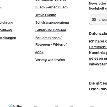
Newsletter
z
Eltern werben Eltern
Neuigkeit o
Treue Punkte
E-Mail-Adr
elehrung
Schulranzenberatung
Zahlung
Lehrer und Schulen
Datensch
stellungen
Reklamationen /
Ich habe 
Retouren / Widerruf
Datensch
Jobs
Kenntnis
gelesen u
Vertrag widerrufen
einversta
Die mit ei
Felder sin