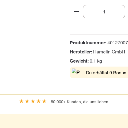
Produkt Anzahl: Gi
Produktnummer:
40127007
Hersteller:
Hamelin GmbH
Gewicht:
0.1 kg
Du erhältst 9 Bonus 
★★★★★
80.000+ Kunden, die uns lieben.