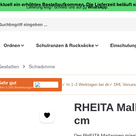
ktuell ein erhöhtes Bestellaufkommen. Die Lieferzeit beläuft s
Lieferung eilig? Schreib uns auf
WhatsApp
.
Ordnen
Schulranzen & Rucksäcke
Einschulun
Gestalten
Schwämme
Sehr gut
✓ In 1–3 Werktagen bei dir
✓ DHL Versand
ber 3.200 Bewertungen
RHEITA Mall
cm
Der RHEITA Mallappen misst