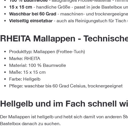
- saugfähiges Frottee-Material - nimmt
15 x 15 cm
- handliche Größe - passt in jede Bastelbox 
Waschbar bei 60 Grad
- maschinen- und trocknergeeignet
Vielseitig einsetzbar
- auch als Reinigungstuch für Tisch
RHEITA Mallappen - Technisch
Produkttyp: Mallappen (Frottee-Tuch)
Marke: RHEITA
Material: 100 % Baumwolle
Maße: 15 x 15 cm
Farbe: Hellgelb
Pflege: waschbar bis 60 Grad Celsius, trocknergeeignet
Hellgelb und im Fach schnell 
Der Mallappen ist hellgelb und hebt sich damit von anderen Sto
Bastelbox danach zu suchen.