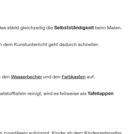
Selbstständigkeit
s stärkt gleichzeitig die
beim Malen.
h dem Kunstunterricht geht dadurch schneller.
m den
Wasserbecher
und den
Farbkasten
auf.
Tafellappen
stofftafeln reinigt, wird es teilweise als
te zuverlässig aufnimmt. Kinder ab dem Kindergartenalter