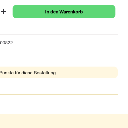
b den gewünschten Wert ein oder benutze 
In den Warenkorb
00822
Punkte für diese Bestellung