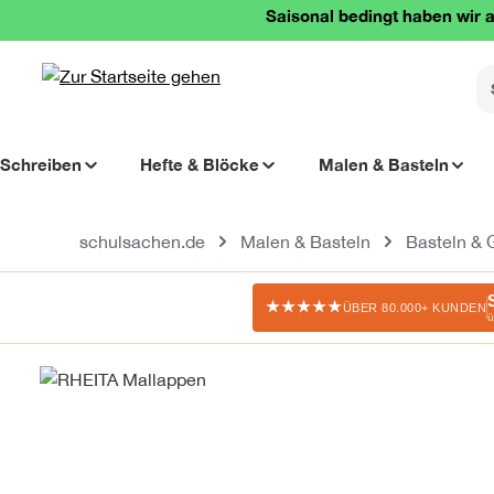
Saisonal bedingt haben wir a
springen
Zur Hauptnavigation springen
Schreiben
Hefte & Blöcke
Malen & Basteln
schulsachen.de
Malen & Basteln
Basteln & 
★★★★★
ÜBER 80.000+ KUNDEN
ü
Bildergalerie überspringen