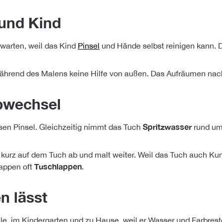
 und Kind
rwarten, weil das Kind
Pinsel
und Hände selbst reinigen kann. Da
 während des Malens keine Hilfe von außen. Das Aufräumen nac
rbwechsel
Spritzwasser
sen Pinsel. Gleichzeitig nimmt das Tuch
rund u
 kurz auf dem Tuch ab und malt weiter. Weil das Tuch auch Kunst
Tuschlappen
appen oft
.
n lässt
le, im Kindergarten und zu Hause, weil er Wasser und Farbres