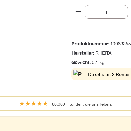
Produkt Anzahl: Gi
Produktnummer:
40063355
Hersteller:
RHEITA
Gewicht:
0.1 kg
Du erhältst 2 Bonus 
★★★★★
80.000+ Kunden, die uns lieben.