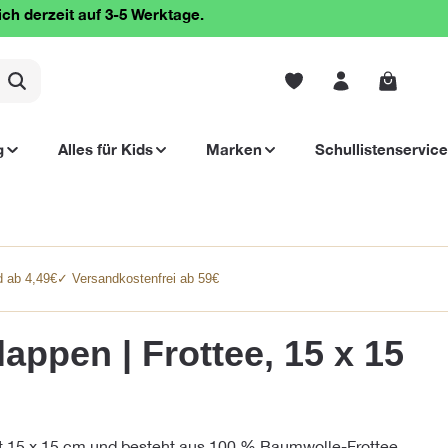
ich derzeit auf 3-5 Werktage.
Warenko
g
Alles für Kids
Marken
Schullistenservice
 ab 4,49€
✓ Versandkostenfrei ab 59€
appen | Frottee, 15 x 15
 15 x 15 cm und besteht aus 100 % Baumwolle-Frottee.