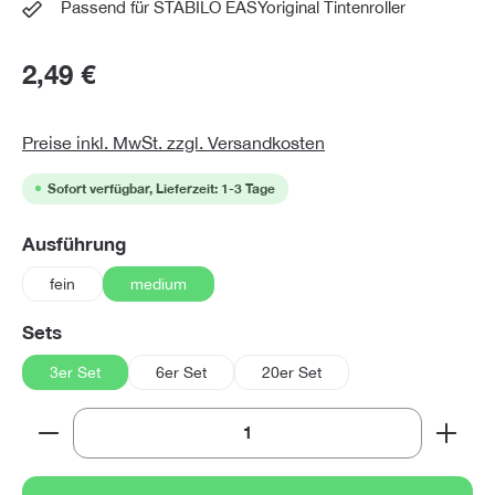
Passend für STABILO EASYoriginal Tintenroller
2,49 €
Preise inkl. MwSt. zzgl. Versandkosten
Sofort verfügbar, Lieferzeit: 1-3 Tage
auswählen
Ausführung
fein
medium
auswählen
Sets
3er Set
6er Set
20er Set
Produkt Anzahl: Gib den gewünschten Wert ein oder 