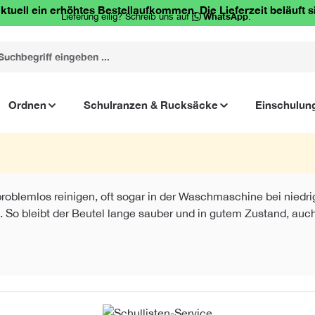
ktuell ein erhöhtes Bestellaufkommen. Die Lieferzeit beläuft s
Lieferung eilig? Schreib uns auf
WhatsApp
.
Ordnen
Schulranzen & Rucksäcke
Einschulun
roblemlos reinigen, oft sogar in der Waschmaschine bei niedri
 So bleibt der Beutel lange sauber und in gutem Zustand, auc