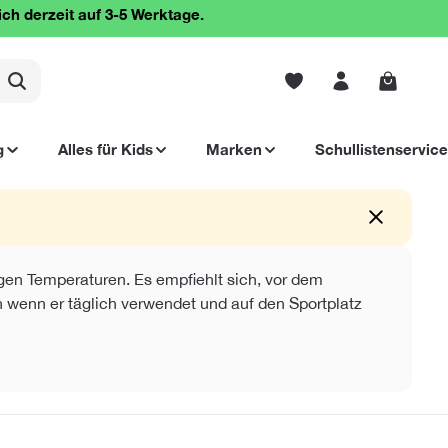
ich derzeit auf 3-5 Werktage.
Warenko
g
Alles für Kids
Marken
Schullistenservice
gen Temperaturen. Es empfiehlt sich, vor dem
h wenn er täglich verwendet und auf den Sportplatz