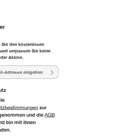
er
 Sie den kostenlosen
 und verpassen Sie keine
der Aktion.
esse*
utz
die
zur
utzbestimmungen
 genommen und die
AGB
nd bin mit ihnen
nden.