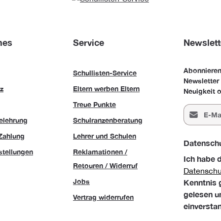
hes
Service
Newslett
Abonnieren
Schullisten-Service
Newsletter
z
Eltern werben Eltern
Neuigkeit o
Treue Punkte
E-Mail-Adr
elehrung
Schulranzenberatung
Zahlung
Lehrer und Schulen
Datensch
stellungen
Reklamationen /
Ich habe 
Retouren / Widerruf
Datensch
Jobs
Kenntnis
gelesen u
Vertrag widerrufen
einversta