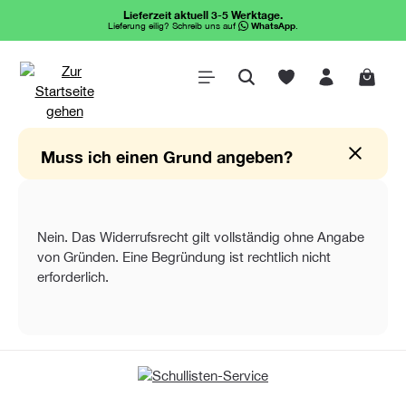
Lieferzeit aktuell 3-5 Werktage.
alt springen
Lieferung eilig? Schreib uns auf
WhatsApp
.
Waren
Muss ich einen Grund angeben?
Nein. Das Widerrufsrecht gilt vollständig ohne Angabe
von Gründen. Eine Begründung ist rechtlich nicht
erforderlich.