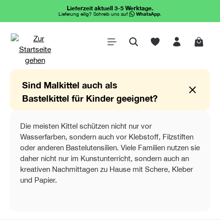
Lieferzeit aktuell 3-5 Werktage.
alt springen
Lieferung eilig? Schreib uns auf
WhatsApp
.
Waren
Sind Malkittel auch als
Bastelkittel für Kinder geeignet?
Die meisten Kittel schützen nicht nur vor
Wasserfarben, sondern auch vor Klebstoff, Filzstiften
oder anderen Bastelutensilien. Viele Familien nutzen sie
daher nicht nur im Kunstunterricht, sondern auch an
kreativen Nachmittagen zu Hause mit Schere, Kleber
und Papier.