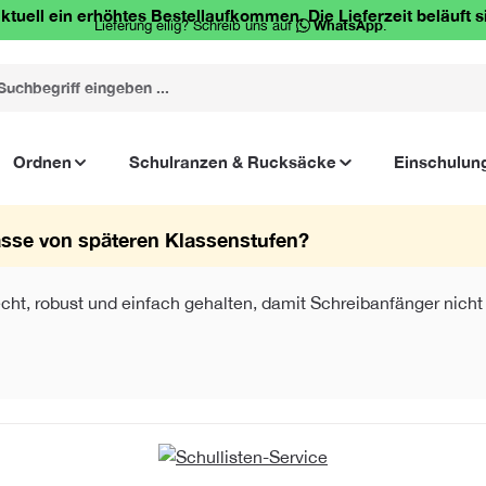
ktuell ein erhöhtes Bestellaufkommen. Die Lieferzeit beläuft s
Lieferung eilig? Schreib uns auf
WhatsApp
.
Ordnen
Schulranzen & Rucksäcke
Einschulun
asse von späteren Klassenstufen?
cht, robust und einfach gehalten, damit Schreibanfänger nicht