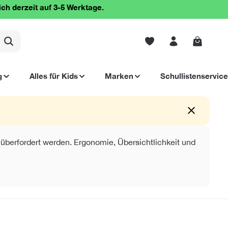
ich derzeit auf 3-5 Werktage.
Warenko
g
Alles für Kids
Marken
Schullistenservice
 überfordert werden. Ergonomie, Übersichtlichkeit und