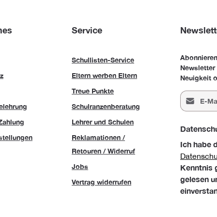
hes
Service
Newslett
Abonnieren
Schullisten-Service
Newsletter
z
Eltern werben Eltern
Neuigkeit o
Treue Punkte
E-Mail-Adr
elehrung
Schulranzenberatung
Zahlung
Lehrer und Schulen
Datensch
stellungen
Reklamationen /
Ich habe 
Retouren / Widerruf
Datensch
Jobs
Kenntnis
gelesen u
Vertrag widerrufen
einversta