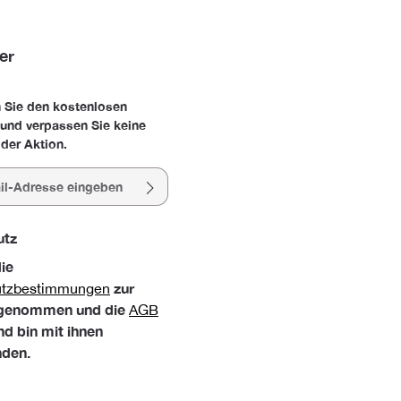
er
 Sie den kostenlosen
 und verpassen Sie keine
der Aktion.
esse*
utz
die
zur
utzbestimmungen
 genommen und die
AGB
nd bin mit ihnen
nden.