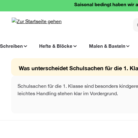
Saisonal bedingt haben wir a
springen
Zur Hauptnavigation springen
Schreiben
Hefte & Blöcke
Malen & Basteln
Was unterscheidet Schulsachen für die 1. Kl
Schulsachen für die 1. Klasse sind besonders kindgere
leichtes Handling stehen klar im Vordergrund.