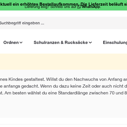
ktuell ein erhöhtes Bestellaufkommen. Die Lieferzeit beläuft s
Lieferung eilig? Schreib uns auf
WhatsApp
.
Ordnen
Schulranzen & Rucksäcke
Einschulun
nes Kindes gestaltest. Willst du den Nachwuchs von Anfang an m
, wie anfangs gedacht. Wenn du dazu keine Zeit oder auch nich
nnst. Am besten wählst du eine Standardlänge zwischen 70 und 85