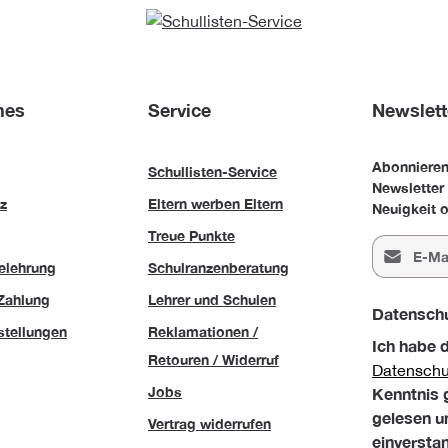
hes
Service
Newslett
Abonnieren
Schullisten-Service
Newsletter
z
Eltern werben Eltern
Neuigkeit o
Treue Punkte
E-Mail-Adr
elehrung
Schulranzenberatung
Zahlung
Lehrer und Schulen
Datensch
stellungen
Reklamationen /
Ich habe 
Retouren / Widerruf
Datensch
Jobs
Kenntnis
gelesen u
Vertrag widerrufen
einversta