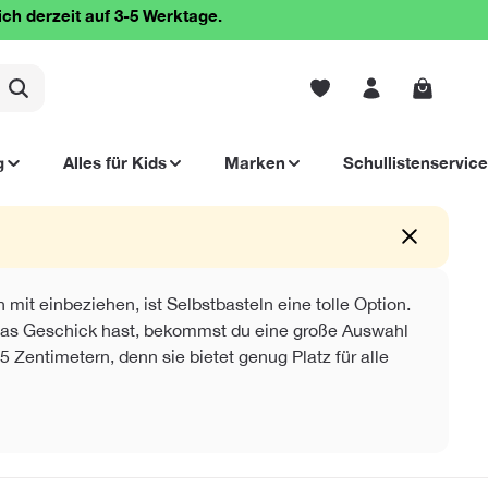
ich derzeit auf 3-5 Werktage.
Warenko
g
Alles für Kids
Marken
Schullistenservice
it einbeziehen, ist Selbstbasteln eine tolle Option.
t das Geschick hast, bekommst du eine große Auswahl
 Zentimetern, denn sie bietet genug Platz für alle