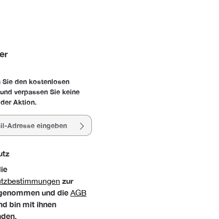
er
 Sie den kostenlosen
 und verpassen Sie keine
der Aktion.
esse*
utz
die
zur
utzbestimmungen
 genommen und die
AGB
nd bin mit ihnen
nden.