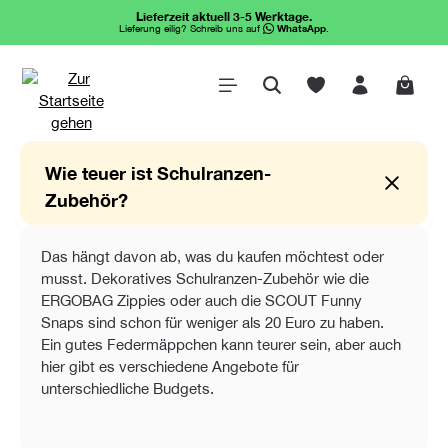
Lieferzeit aktuell 3-5 Werktage.
alt springen
Lieferung eilig? Schreib uns auf
WhatsApp
.
Waren
Wie teuer ist Schulranzen-
Zubehör?
Das hängt davon ab, was du kaufen möchtest oder
musst. Dekoratives Schulranzen-Zubehör wie die
ERGOBAG Zippies oder auch die SCOUT Funny
Snaps sind schon für weniger als 20 Euro zu haben.
Ein gutes Federmäppchen kann teurer sein, aber auch
hier gibt es verschiedene Angebote für
unterschiedliche Budgets.