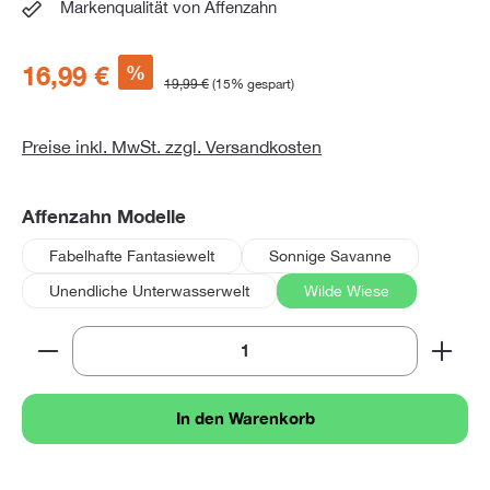
Markenqualität von Affenzahn
%
16,99 €
19,99 €
(15% gespart)
Preise inkl. MwSt. zzgl. Versandkosten
auswählen
Affenzahn Modelle
Fabelhafte Fantasiewelt
Sonnige Savanne
Unendliche Unterwasserwelt
Wilde Wiese
Produkt Anzahl: Gib den gewünschten Wert ein oder 
In den Warenkorb