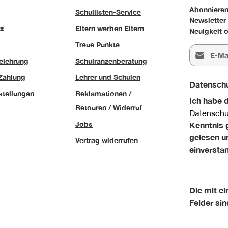
Abonnieren
Schullisten-Service
Newsletter
z
Eltern werben Eltern
Neuigkeit o
Treue Punkte
E-Mail-Adr
elehrung
Schulranzenberatung
Zahlung
Lehrer und Schulen
Datensch
stellungen
Reklamationen /
Ich habe 
Retouren / Widerruf
Datensch
Jobs
Kenntnis
gelesen u
Vertrag widerrufen
einversta
Die mit ei
Felder sin