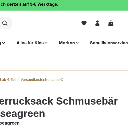
ich derzeit auf 3-5 Werktage.
Warenko
g
Alles für Kids
Marken
Schullistenservice
 ab 4,49€
✓ Versandkostenfrei ab 59€
derrucksack Schmusebär
 seagreen
seagreen