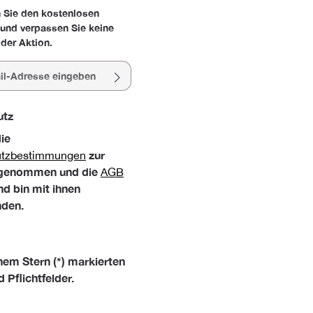
 Sie den kostenlosen
 und verpassen Sie keine
der Aktion.
esse*
utz
die
zur
utzbestimmungen
 genommen und die
AGB
nd bin mit ihnen
nden.
nem Stern (*) markierten
d Pflichtfelder.