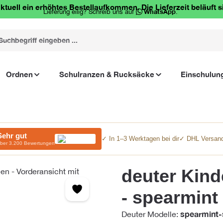
ktuell ein erhöhtes Bestellaufkommen. Die Lieferzeit beläuft s
Lieferung eilig? Schreib uns auf
WhatsApp
.
Ordnen
Schulranzen & Rucksäcke
Einschulun
Sehr gut
✓ In 1–3 Werktagen bei dir
✓ DHL Versand
ber 3.200 Bewertungen
deuter Kin
- spearmint
spearmint-
Deuter Modelle: