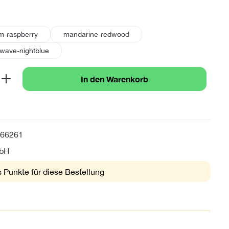
hlen
m-raspberry
mandarine-redwood
wave-nightblue
b den gewünschten Wert ein oder benutze 
In den Warenkorb
66261
mbH
 Punkte für diese Bestellung