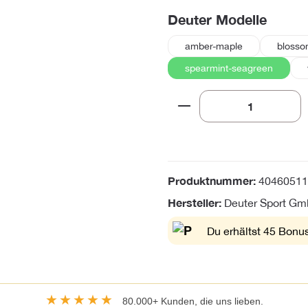
auswä
Deuter Modelle
amber-maple
blosso
spearmint-seagreen
Produkt Anzahl: Gi
Produktnummer:
40460511
Hersteller:
Deuter Sport G
Du erhältst 45 Bonus
★★★★★
80.000+ Kunden, die uns lieben.