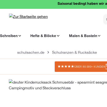
Saisonal bedingt haben wir a
springen
Zur Hauptnavigation springen
Schreiben
Hefte & Blöcke
Malen & Basteln
schulsachen.de
Schulranzen & Rucksäcke
★★★★★
ÜBER 80.000+ KUNDEN
ü
Bildergalerie überspringen