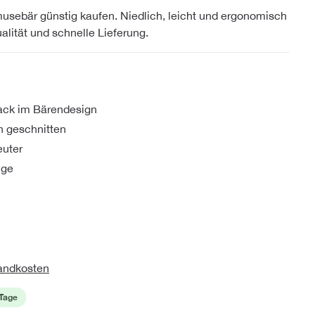
sebär günstig kaufen. Niedlich, leicht und ergonomisch
alität und schnelle Lieferung.
sack im Bärendesign
h geschnitten
euter
üge
sandkosten
 Tage