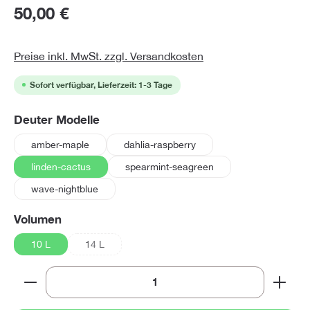
50,00 €
Preise inkl. MwSt. zzgl. Versandkosten
Sofort verfügbar, Lieferzeit: 1-3 Tage
auswählen
Deuter Modelle
amber-maple
dahlia-raspberry
linden-cactus
spearmint-seagreen
wave-nightblue
auswählen
Volumen
10 L
14 L
(Diese Option ist zurzeit nicht verfügbar.)
Produkt Anzahl: Gib den gewünschten Wert ein oder 