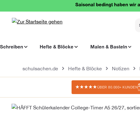
Saisonal bedingt haben wir a
springen
Zur Hauptnavigation springen
Schreiben
Hefte & Blöcke
Malen & Basteln
schulsachen.de
Hefte & Blöcke
Notizen
★★★★★
ÜBER 80.000+ KUNDEN
ü
Bildergalerie überspringen