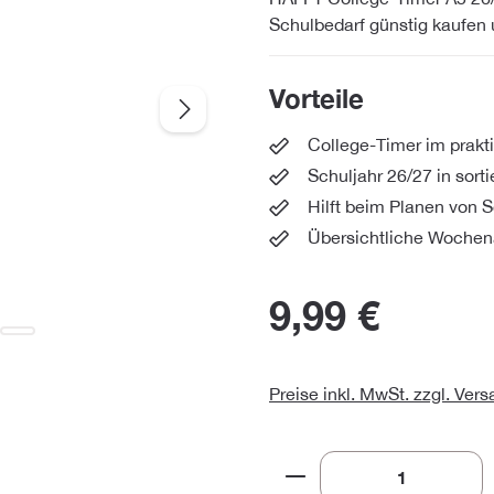
Schulbedarf günstig kaufen 
Vorteile
College-Timer im prak
Schuljahr 26/27 in sort
Hilft beim Planen von S
Übersichtliche Wochen
9,99 €
Preise inkl. MwSt. zzgl. Ver
Produkt Anzahl: Gi