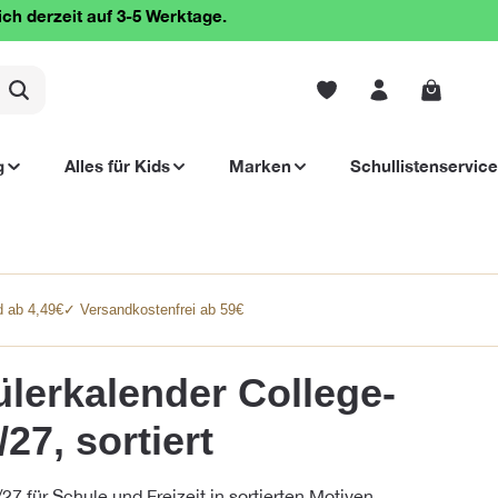
ich derzeit auf 3-5 Werktage.
Warenko
g
Alles für Kids
Marken
Schullistenservice
 ab 4,49€
✓ Versandkostenfrei ab 59€
lerkalender College-
27, sortiert
 für Schule und Freizeit in sortierten Motiven.