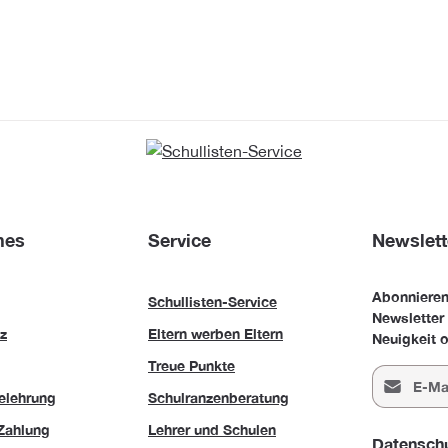
hes
Service
Newslett
Abonnieren
Schullisten-Service
Newsletter
z
Eltern werben Eltern
Neuigkeit o
Treue Punkte
E-Mail-Adr
elehrung
Schulranzenberatung
Zahlung
Lehrer und Schulen
Datensch