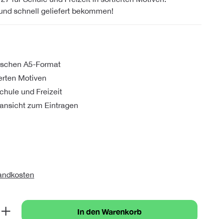
und schnell geliefert bekommen!
tischen A5-Format
ierten Motiven
chule und Freizeit
ansicht zum Eintragen
sandkosten
b den gewünschten Wert ein oder benutze 
In den Warenkorb