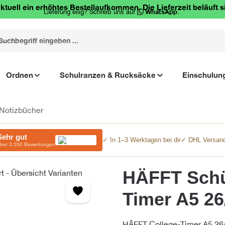
ktuell ein erhöhtes Bestellaufkommen. Die Lieferzeit beläuft s
Lieferung eilig? Schreib uns auf
WhatsApp
.
Ordnen
Schulranzen & Rucksäcke
Einschulun
Notizbücher
Sehr gut
✓ In 1–3 Werktagen bei dir
✓ DHL Versand
ber 3.200 Bewertungen
HÄFFT Schü
Timer A5 26/
HÄFFT College-Timer A5 26/27