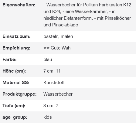
Eigenschaften:
- Wasserbecher für Pelikan Farbkasten K12
und K24, - eine Wasserkammer, - in
niedlicher Elefantenform, - mit Pinselköcher
und Pinselablage
Einsatz zum:
basteln, malen
Empfehlung:
⭐⭐ Gute Wahl
Farbe:
blau
Höhe (cm):
7 cm, 11
Material SS:
Kunststoff
Produktgruppe:
Wasserbecher
Tiefe (cm):
3 cm, 7
age_group:
kids