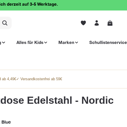
ich derzeit auf 3-5 Werktage.
Warenko
g
Alles für Kids
Marken
Schullistenservice
 ab 4,49€
✓ Versandkostenfrei ab 59€
ose Edelstahl - Nordic
 Blue