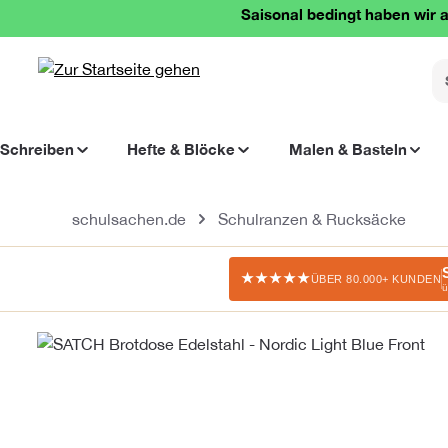
Saisonal bedingt haben wir a
springen
Zur Hauptnavigation springen
Schreiben
Hefte & Blöcke
Malen & Basteln
schulsachen.de
Schulranzen & Rucksäcke
★★★★★
ÜBER 80.000+ KUNDEN
ü
Bildergalerie überspringen