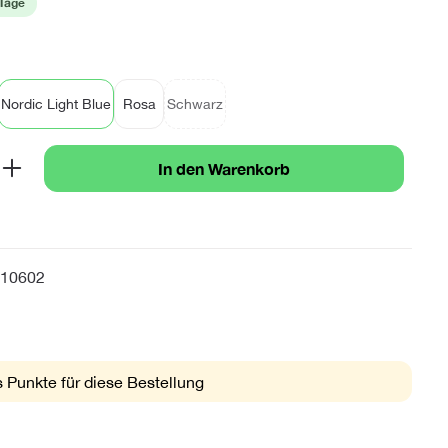
 Tage
hlen
Nordic Light Blue
Rosa
Schwarz
oral
(Diese Option ist zurzeit nicht verfügbar.)
b den gewünschten Wert ein oder benutze 
In den Warenkorb
10602
 Punkte für diese Bestellung