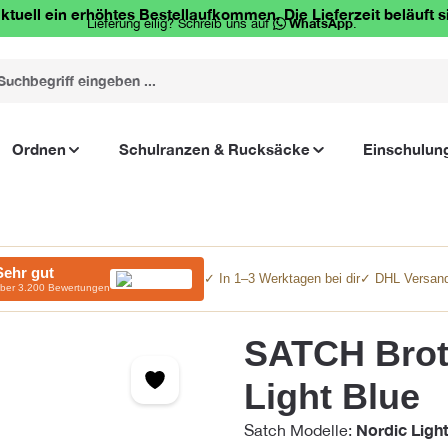
ktuell ein erhöhtes Bestellaufkommen. Die Lieferzeit beläuft s
Lieferung eilig? Schreib uns auf
WhatsApp
.
Ordnen
Schulranzen & Rucksäcke
Einschulun
Sehr gut
✓ In 1–3 Werktagen bei dir
✓ DHL Versand
ber 3.200 Bewertungen
SATCH Brotd
Light Blue
Nordic Light
Satch Modelle: