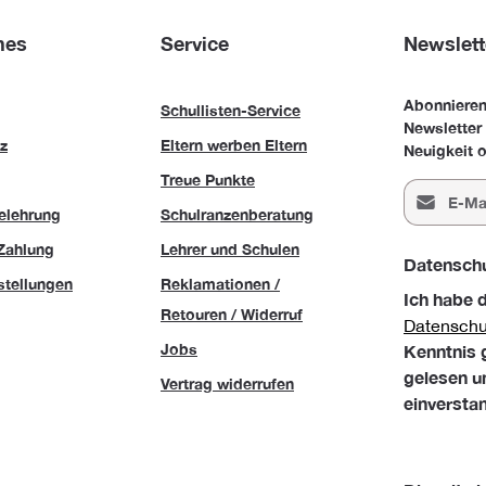
hes
Service
Newslett
Abonnieren
Schullisten-Service
Newsletter
z
Eltern werben Eltern
Neuigkeit o
Treue Punkte
E-Mail-Adr
elehrung
Schulranzenberatung
Zahlung
Lehrer und Schulen
Datensch
stellungen
Reklamationen /
Ich habe 
Retouren / Widerruf
Datensch
Jobs
Kenntnis
gelesen u
Vertrag widerrufen
einversta