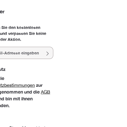
er
 Sie den kostenlosen
 und verpassen Sie keine
der Aktion.
esse*
utz
die
zur
utzbestimmungen
 genommen und die
AGB
nd bin mit ihnen
nden.