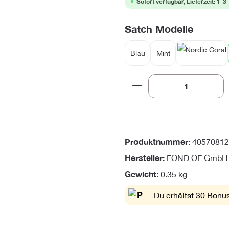
Sofort verfügbar, Lieferzeit: 1-3
auswä
Satch Modelle
Blau
Mint
Nordic C
Produkt Anzahl: Gi
Produktnummer:
40570812
Hersteller:
FOND OF GmbH
Gewicht:
0.35 kg
Du erhältst 30 Bonus