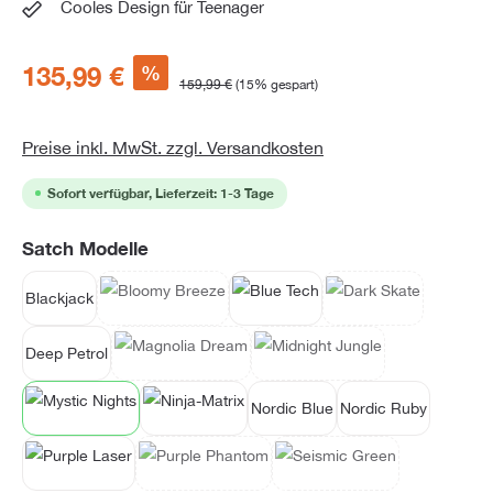
Cooles Design für Teenager
%
135,99 €
159,99 €
(15% gespart)
Preise inkl. MwSt. zzgl. Versandkosten
Sofort verfügbar, Lieferzeit: 1-3 Tage
auswählen
Satch Modelle
Blackjack
Bloomy Breeze
(Diese Option ist zurzeit nicht verfügbar.)
Blue Tech
Dark Skate
(Diese Option ist zur
Deep Petrol
Magnolia Dream
(Diese Option ist zurzeit nicht verfügbar.)
Midnight Jungle
(Diese Option ist zurzeit nicht
Nordic Blue
Nordic Ruby
Mystic Nights
Ninja Matrix
Purple Laser
Purple Phantom
(Diese Option ist zurzeit nicht verfügbar.)
Seismic Green
(Diese Option ist zurzeit ni