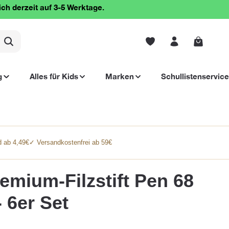
ich derzeit auf 3-5 Werktage.
Warenko
g
Alles für Kids
Marken
Schullistenservice
 ab 4,49€
✓ Versandkostenfrei ab 59€
mium-Filzstift Pen 68
 6er Set