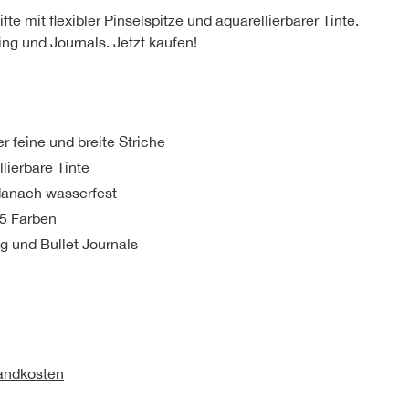
te mit flexibler Pinselspitze und aquarellierbarer Tinte.
ing und Journals. Jetzt kaufen!
er feine und breite Striche
lierbare Tinte
danach wasserfest
25 Farben
ng und Bullet Journals
sandkosten