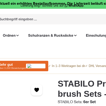
ktuell ein erhöhtes Bestellaufkommen. Die Lieferzeit beläuft s
Lieferung eilig? Schreib uns auf
WhatsApp
.
Ordnen
Schulranzen & Rucksäcke
Einschulun
Sehr gut
✓ In 1–3 Werktagen bei dir
✓ DHL Versand
ber 3.200 Bewertungen
STABILO Pre
brush Sets -
6er Set
STABILO Sets: