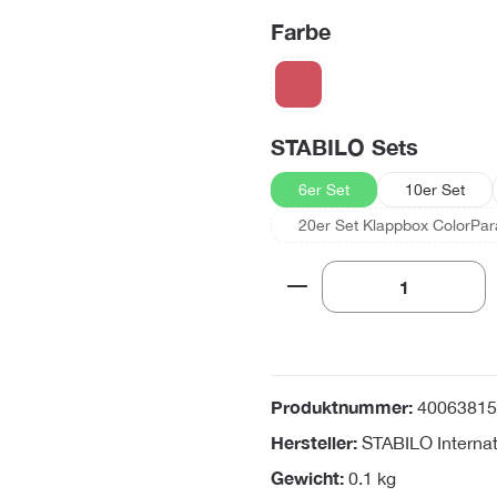
auswählen
Farbe
rot
(Diese Option ist zurzeit nicht ver
auswäh
STABILO Sets
6er Set
10er Set
20er Set Klappbox ColorPa
(Diese Option i
Produkt Anzahl: Gi
Produktnummer:
40063815
Hersteller:
STABILO Interna
Gewicht:
0.1 kg