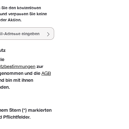
 Sie den kostenlosen
 und verpassen Sie keine
der Aktion.
esse*
utz
die
zur
utzbestimmungen
 genommen und die
AGB
nd bin mit ihnen
nden.
nem Stern (*) markierten
d Pflichtfelder.