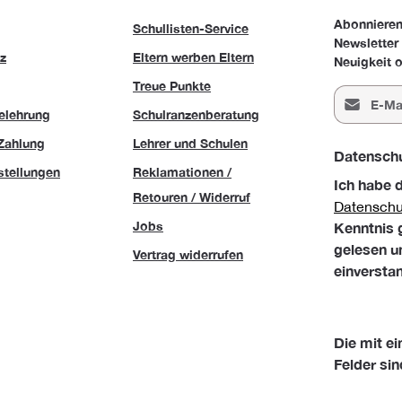
Abonnieren
Schullisten-Service
Newsletter
z
Eltern werben Eltern
Neuigkeit o
Treue Punkte
E-Mail-Adr
elehrung
Schulranzenberatung
Zahlung
Lehrer und Schulen
Datensch
stellungen
Reklamationen /
Ich habe 
Retouren / Widerruf
Datensch
Jobs
Kenntnis
gelesen u
Vertrag widerrufen
einversta
Die mit ei
Felder sin