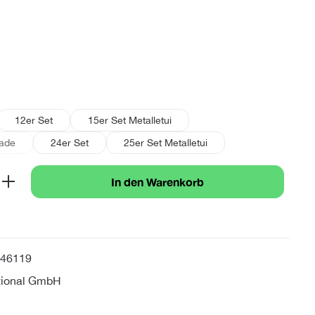
fügbar.)
len
12er Set
15er Set Metalletui
rade
24er Set
25er Set Metalletui
st zurzeit nicht verfügbar.)
b den gewünschten Wert ein oder benutze 
In den Warenkorb
46119
tional GmbH