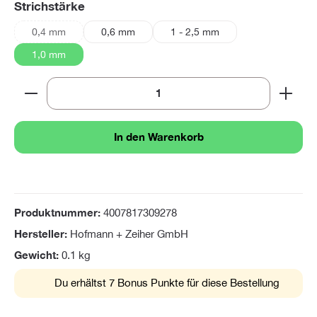
auswählen
Strichstärke
0,4 mm
0,6 mm
1 - 2,5 mm
(Diese Option ist zurzeit nicht verfügbar.)
1,0 mm
Produkt Anzahl: Gib den gewünschten Wert ein oder 
In den Warenkorb
Produktnummer:
4007817309278
Hersteller:
Hofmann + Zeiher GmbH
Gewicht:
0.1 kg
Du erhältst 7 Bonus Punkte für diese Bestellung