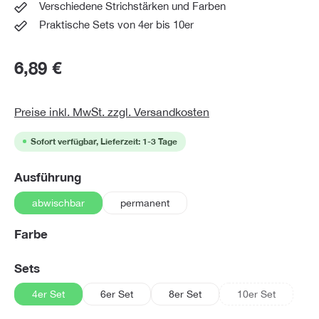
Verschiedene Strichstärken und Farben
Praktische Sets von 4er bis 10er
6,89 €
Preise inkl. MwSt. zzgl. Versandkosten
Sofort verfügbar, Lieferzeit: 1-3 Tage
auswählen
Ausführung
abwischbar
permanent
auswählen
Farbe
auswählen
Sets
4er Set
6er Set
8er Set
10er Set
(Diese Option ist